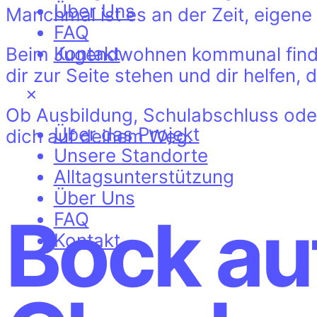
Über Uns
Manchmal ist es an der Zeit, eigene
FAQ
Kontakt
Beim Jugendwohnen kommunal findes
dir zur Seite stehen und dir helfen, 
✕
Ob Ausbildung, Schulabschluss oder
Über das Projekt
dich auf deinem Weg.
Unsere Standorte
Alltagsunterstützung
Über Uns
Bock au
FAQ
Kontakt