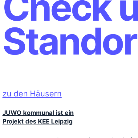
Check u
Standor
zu den Häusern
JUWO kommunal ist ein
Projekt des KEE Leipzig